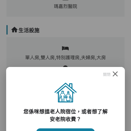
瑪嘉烈醫院
生活設施
單人房,雙人房,特別護理房,夫婦房,大房
關閉
客廳,飯廳,活動區,廚房,洗衣房,物理治療設施,冷
氣
電動床,氣墊床,防滑扶手,輪椅,助行器/拐杖
您係咪想搵老人院宿位，或者想了解
安老院收費？
護理服務