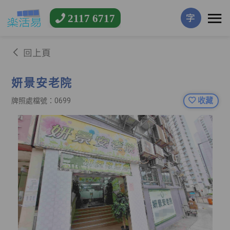
2117 6717
字
回上頁
妍景安老院
收藏
牌照處檔號：0699