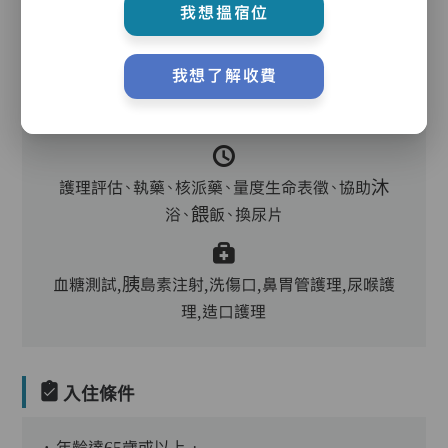
我想搵宿位
我想了解收費
主管,助理員,護理員,保健員,職業治療師,到診醫
生,中醫,外展牙科
護理評估、執藥、核派藥、量度生命表徵、協助沐
浴、餵飯、換尿片
血糖測試,胰島素注射,洗傷口,鼻胃管護理,尿喉護
理,造口護理
入住條件
．年齡達65歲或以上﹔