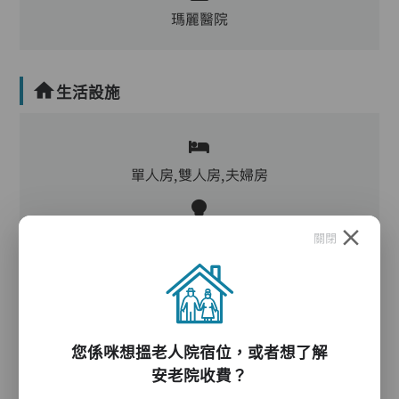
瑪麗醫院
生活設施
單人房,雙人房,夫婦房
客廳,飯廳,活動區,廚房,洗衣房,物理治療設施,冷
關閉
氣,暖氣
電動床,氣墊床,升降機,防滑扶手,助行器/拐杖,輪
椅
您係咪想搵老人院宿位，或者想了解
安老院收費？