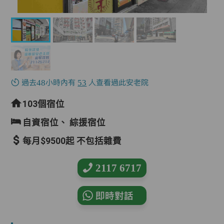
過去48小時內有
53
人查看過此安老院
103個宿位
自資宿位、
綜援宿位
每月$9500起 不包括雜費
2117 6717
即時對話