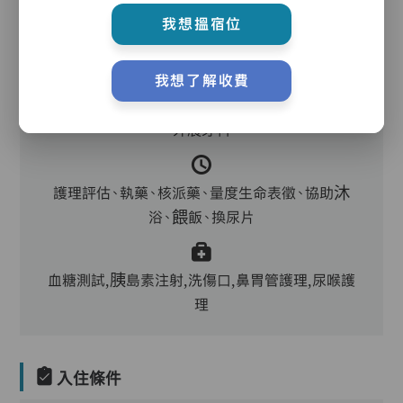
護理服務
我想搵宿位
我想了解收費
主管,助理員,護理員,保健員,護士,到診醫生,中醫,
外展牙科
護理評估、執藥、核派藥、量度生命表徵、協助沐
浴、餵飯、換尿片
血糖測試,胰島素注射,洗傷口,鼻胃管護理,尿喉護
理
入住條件