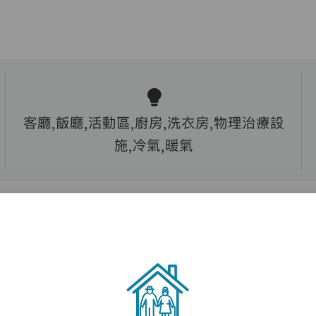
客廳,飯廳,活動區,廚房,洗衣房,物理治療設
施,冷氣,暖氣