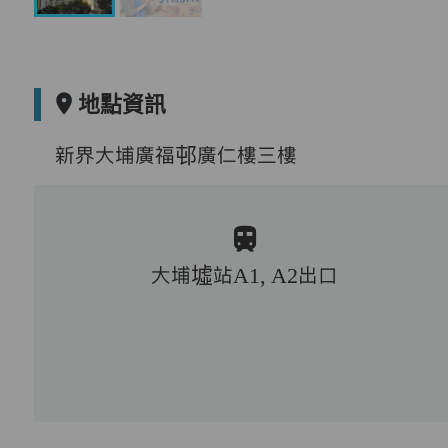
地點資訊
新界大埔廣福邨廣仁樓三樓
大埔墟站A1, A2出口