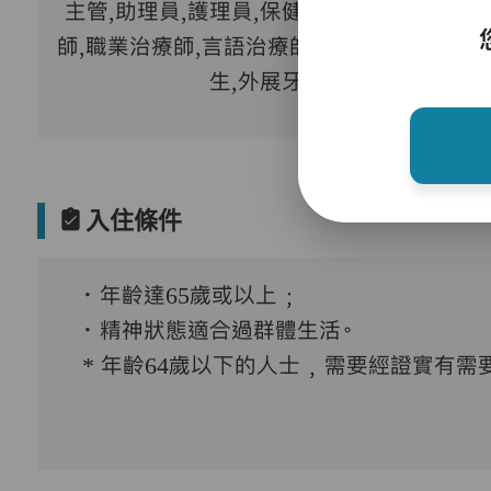
主管,助理員,護理員,保健員,護士,物理治療
師,職業治療師,言語治療師,註冊社工,到診醫
生,外展牙科
入住條件
．年齡達65歲或以上﹔
．精神狀態適合過群體生活。
* 年齡64歲以下的人士﹐需要經證實有需要接