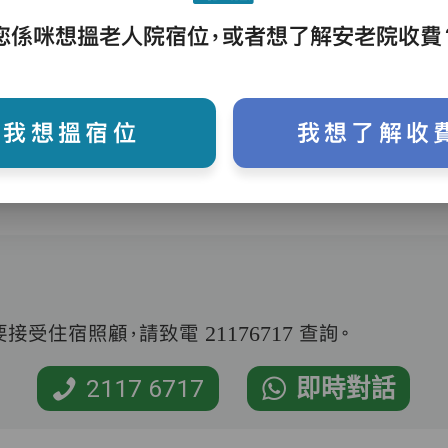
護理評估、執藥、核派藥、量度生命表徵、協
您係咪想搵老人院宿位，或者想了解安老院收費
助沐浴、餵飯、換尿片
我想搵宿位
我想了解收
受住宿照顧，請致電 21176717 查詢。
2117 6717
即時對話