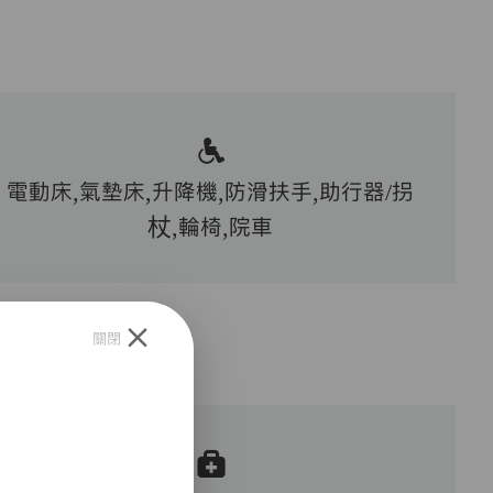
電動床,氣墊床,升降機,防滑扶手,助行器/拐
杖,輪椅,院車
關閉