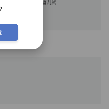
血糖測試
？
費