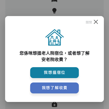
關閉
電動輔助起重器
護理服務
您係咪想搵老人院宿位，或者想了解
安老院收費？
買位標準配備
我想搵宿位
我想了解收費
護理評估、執藥、核派藥、量度生命表徵、協助沐
浴、餵飯、換尿片