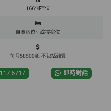
166個宿位
自資宿位、
綜援宿位
每月$8500起 不包括雜費
117 6717
即時對話