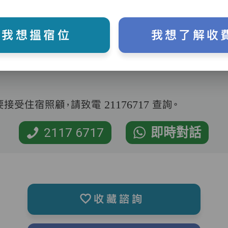
我想搵宿位
我想了解收
受住宿照顧，請致電 21176717 查詢。
2117 6717
即時對話
收藏諮詢