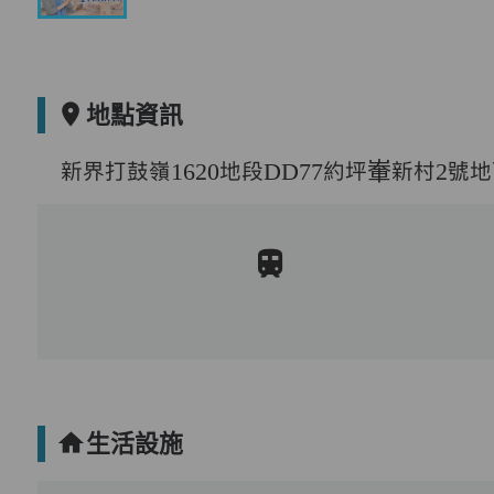
地點資訊
新界打鼓嶺1620地段DD77約坪輋新村2號地
生活設施