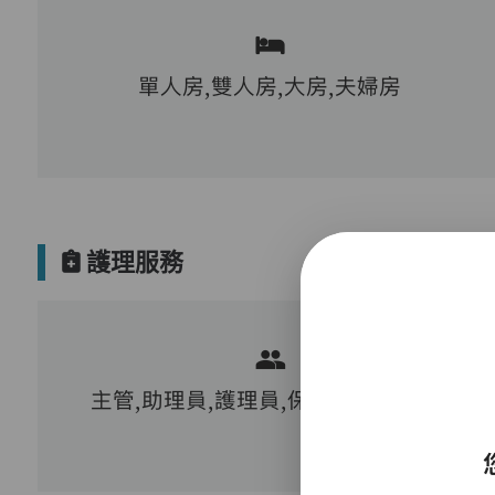
單人房,雙人房,大房,夫婦房
護理服務
主管,助理員,護理員,保健員,到診醫生