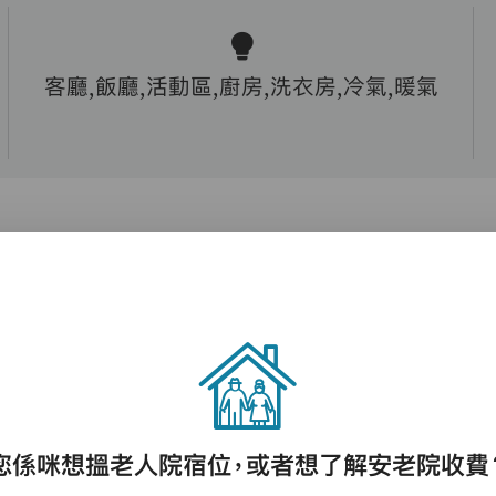
客廳,飯廳,活動區,廚房,洗衣房,冷氣,暖氣
護理評估、執藥、核派藥、量度生命表徵、協
助沐浴、餵飯、換尿片
您係咪想搵老人院宿位，或者想了解安老院收費