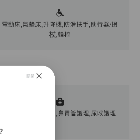
電動床,氣墊床,升降機,防滑扶手,助行器/拐
杖,輪椅
關閉
胰島素注射,洗傷口,鼻胃管護理,尿喉護理
？