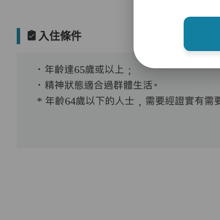
入住條件
．年齡達65歲或以上﹔
．精神狀態適合過群體生活。
* 年齡64歲以下的人士﹐需要經證實有需要接