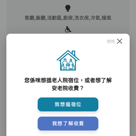
客廳,飯廳,活動區,廚房,洗衣房,冷氣,暖氣
電動床,氣墊床,升降機,防滑扶手,助行器/拐杖,輪
關閉
椅
護理服務
您係咪想搵老人院宿位，或者想了解
安老院收費？
主管,助理員,護理員,保健員,護士,到診醫生
我想搵宿位
護理評估、執藥、核派藥、量度生命表徵、協助沐
我想了解收費
浴、餵飯、換尿片