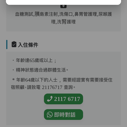
血糖測試,胰島素注射,洗傷口,鼻胃管護理,尿喉護
理,洗腎護理
入住條件
．年齡達65歲或以上﹔
．精神狀態適合過群體生活。
* 年齡64歲以下的人士﹐需要經證實有需要接受住
宿照顧，請致電 21176717 查詢。
2117 6717
即時對話