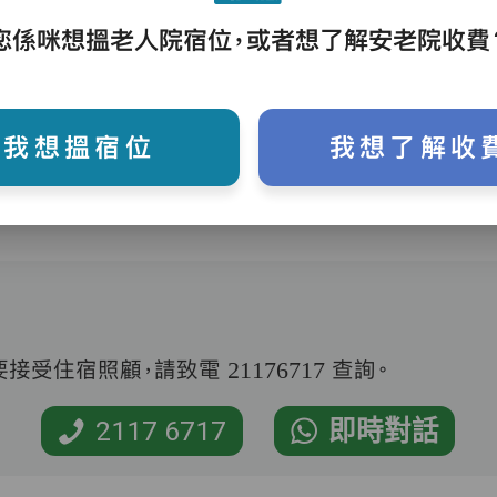
您係咪想搵老人院宿位，或者想了解安老院收費
護理評估、執藥、核派藥、量度生命表徵、協
助沐浴、餵飯、換尿片
我想搵宿位
我想了解收
受住宿照顧，請致電 21176717 查詢。
2117 6717
即時對話