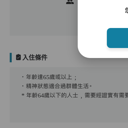
入住條件
．年齡達65歲或以上﹔
．精神狀態適合過群體生活。
* 年齡64歲以下的人士﹐需要經證實有需要接