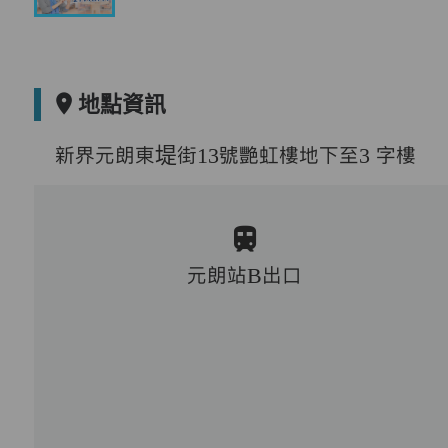
地點資訊
新界元朗東堤街13號艷虹樓地下至3 字樓
元朗站B出口