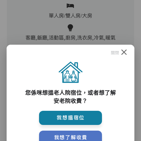
單人房/雙人房/大房
客廳,飯廳,活動區,廚房,洗衣房,冷氣,暖氣
關閉
電動床,氣墊床,升降機,防滑扶手,助行器/拐杖,輪
椅
您係咪想搵老人院宿位，或者想了解
護理服務
安老院收費？
我想搵宿位
主管,助理員,護理員,保健員,到診醫生
我想了解收費