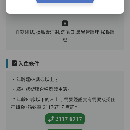
護理評估、執藥、核派藥、量度生命表徵、協助沐
浴、餵飯、換尿片
血糖測試,胰島素注射,洗傷口,鼻胃管護理,尿喉護
理
入住條件
．年齡達65歲或以上﹔
．精神狀態適合過群體生活。
* 年齡64歲以下的人士﹐需要經證實有需要接受住
宿照顧，請致電 21176717 查詢。
2117 6717