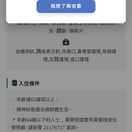
主管,助理員,護理員,保健員,到診醫生,中醫
我想了解收費
護理評估、執藥、核派藥、量度生命表徵、協助沐
浴、餵飯、換尿片
血糖測試,胰島素注射,洗傷口,鼻胃管護理,尿喉護
理,洗腎護理,造口護理
入住條件
．年齡達65歲或以上﹔
．精神狀態適合過群體生活。
* 年齡64歲以下的人士﹐需要經證實有需要接受住
宿照顧，請致電 21176717 查詢。