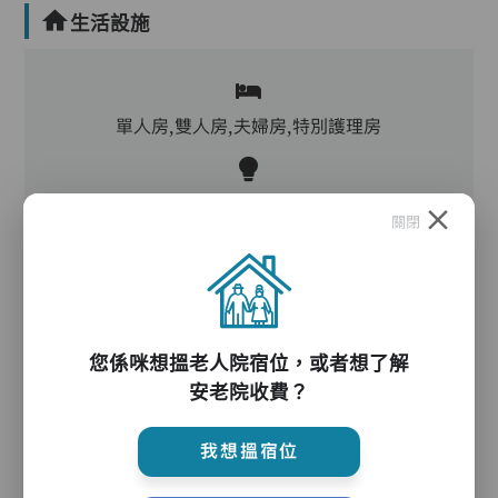
生活設施
單人房,雙人房,夫婦房,特別護理房
客廳,飯廳,活動區,廚房,洗衣房,冷氣,暖氣
關閉
電動床,氣墊床,升降機,防滑扶手,助行器/拐杖,輪
椅
您係咪想搵老人院宿位，或者想了解
安老院收費？
護理服務
我想搵宿位