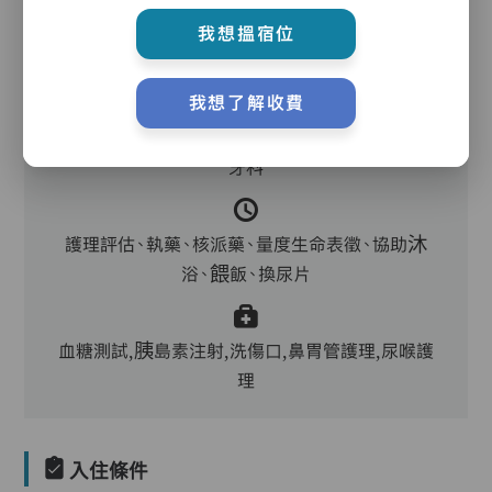
護理服務
我想搵宿位
我想了解收費
主管,助理員,護理員,保健員,營養師,護士,物理治
療師,職業治療師,註冊社工,到診醫生,中醫,外展
牙科
護理評估、執藥、核派藥、量度生命表徵、協助沐
浴、餵飯、換尿片
血糖測試,胰島素注射,洗傷口,鼻胃管護理,尿喉護
理
入住條件