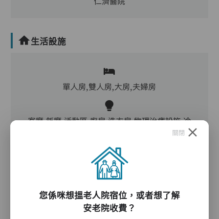
仁濟醫院
生活設施
單人房,雙人房,大房,夫婦房
客廳,飯廳,活動區,廚房,洗衣房,物理治療設施,冷
關閉
氣,暖氣
電動床,氣墊床,電梯,升降機,防滑扶手,助行器/拐
杖,輪椅
您係咪想搵老人院宿位，或者想了解
安老院收費？